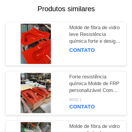
POLICY
Produtos similares
Molde de fibra de vidro
leve Resistência
química forte e design
leve
CONTATO
Forte resistência
química Molde de FRP
personalizável Com
excelente resistência
MOQ:1
climática Adequado
CONTATO
para produção de
compostos
Molde de fibra de vidro