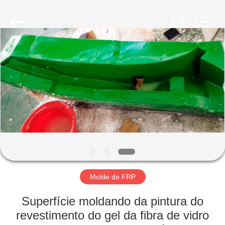
Co.,
Ltd.
All
Rights
Reserved.
Developed
by
ECER
CASA
PRODUTOS
SOBRE
NÓS
EXCURSÃO
DA
Molde de FRP
FÁBRICA
Superfície moldando da pintura do
revestimento do gel da fibra de vidro