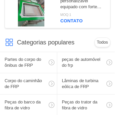
personalizável
equipado com forte
resistência ao impacto,
MOQ:1
proporcionando
CONTATO
moldagem durável e
fabricação de
componentes precisos
Categorias populares
Todos
Partes do corpo do
peças de automóvel
ônibus de FRP
do frp
Corpo do caminhão
Lâminas de turbina
de FRP
eólica de FRP
Peças do barco da
Peças do trator da
fibra de vidro
fibra de vidro