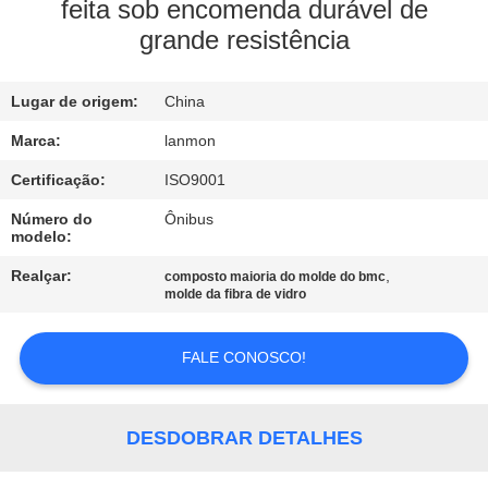
CONTROLE
feita sob encomenda durável de
grande resistência
DA
QUALIDADE
Lugar de origem:
China
CONTACTE-
Marca:
lanmon
NOS
Certificação:
ISO9001
Número do
Ônibus
modelo:
NOTÍCIA
Realçar:
,
composto maioria do molde do bmc
molde da fibra de vidro
MAPA
DO
FALE CONOSCO!
SITE
DESDOBRAR DETALHES
PRIVACY