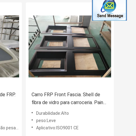
 de FRP.
Carro FRP Front Fascia. Shell de
fibra de vidro para carroceria. Painel
de fibra de vidro para ônibus da
Durabilidade:Alto
cidade.
peso:Leve
o pesado
Aplicativo:ISO9001 CE