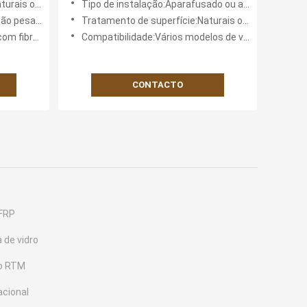
u pintados
Tipo de instalação:Aparafusado ou adesivo
izada
para veículos comerciais
o pesado
Tratamento de superfície:Naturais ou pintados
bra (FRP)
Compatibilidade:Vários modelos de veículos
CONTACTO
 FRP
a de vidro
do RTM
acional