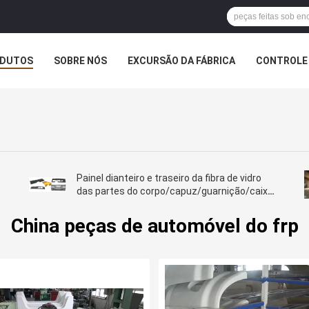
DUTOS
SOBRE NÓS
EXCURSÃO DA FÁBRICA
CONTROLE 
Painel dianteiro e traseiro da fibra de vidro
das partes do corpo/capuz/guarnição/caixas
de bateria/tampas/tampas exteriores do
motor
China peças de automóvel do frp