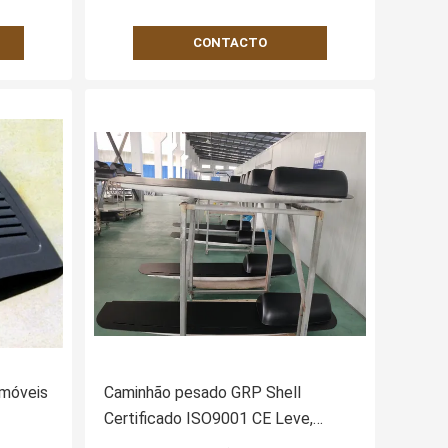
CONTACTO
omóveis
Caminhão pesado GRP Shell
Certificado ISO9001 CE Leve,
 dos
durável e resistente à corrosão