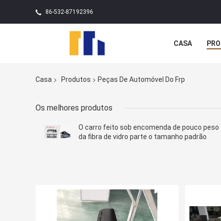
86-532-87192396
CASA
PRO
Casa
Produtos
Peças De Automóvel Do Frp
Os melhores produtos
O carro feito sob encomenda de pouco peso
da fibra de vidro parte o tamanho padrão