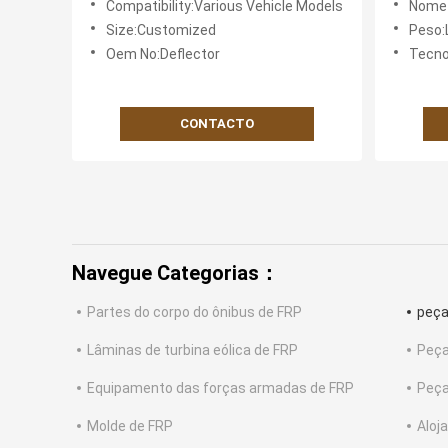
Compatibility:Various Vehicle Models
Nome d
fabricado para maior durabilidade
Size:Customized
Peso:
Oem No:Deflector
Tecnolog
CONTACTO
Navegue Categorias：
Partes do corpo do ônibus de FRP
peça
Lâminas de turbina eólica de FRP
Peça
Equipamento das forças armadas de FRP
Peça
Molde de FRP
Aloj