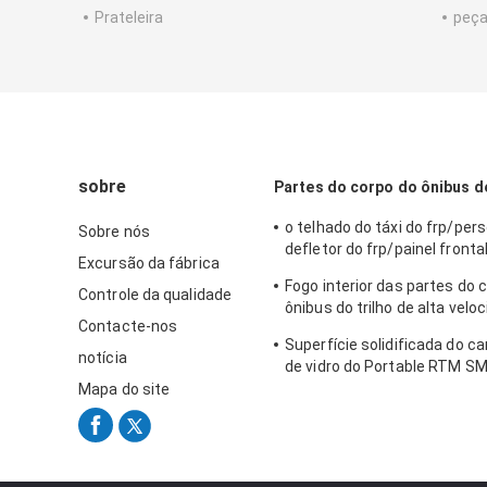
Prateleira
peça
sobre
Partes do corpo do ônibus d
o telhado do táxi do frp/per
Sobre nós
defletor do frp/painel fronta
Excursão da fábrica
ônibus
Fogo interior das partes do 
Controle da qualidade
ônibus do trilho de alta velo
Contacte-nos
retardador para o metro
Superfície solidificada do ca
notícia
de vidro do Portable RTM S
comercial
Mapa do site