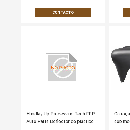
CONTACTO
Handlay Up Processing Tech FRP
Carroça
Auto Parts Deflector de plástico
sob med
reforçado com fibra OEM Não
vidro p