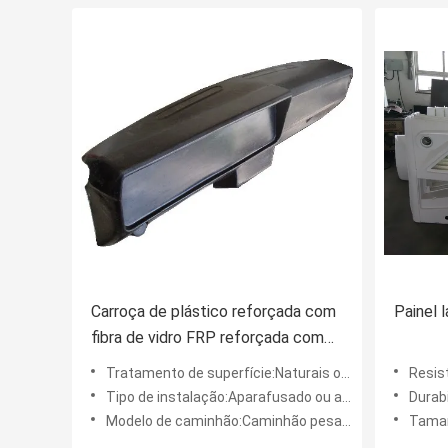
Carroça de plástico reforçada com
Painel 
fibra de vidro FRP reforçada com
fibra de vidro que oferece baixa
Tratamento de superfície:Naturais ou pintados
Resis
manutenção e fortes propriedades
Tipo de instalação:Aparafusado ou adesivo
Durabi
mecânicas para uso industrial
Modelo de caminhão:Caminhão pesado
Taman