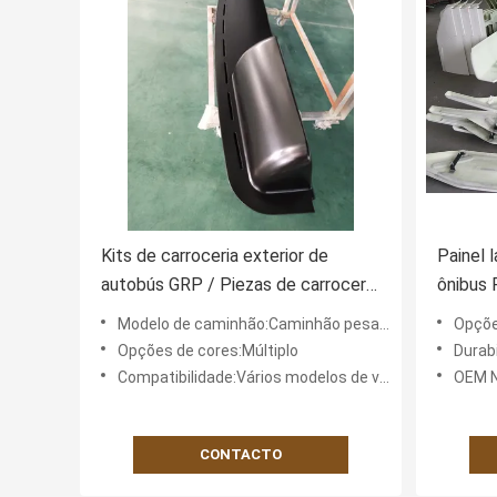
Kits de carroceria exterior de
Painel 
autobús GRP / Piezas de carrocería
ônibus 
de coche completas
carros
Modelo de caminhão:Caminhão pesado
Opçõe
personalizadas y moldeadas
Carrocer
Opções de cores:Múltiplo
Durabi
Compatibilidade:Vários modelos de veículos
OEM N
CONTACTO