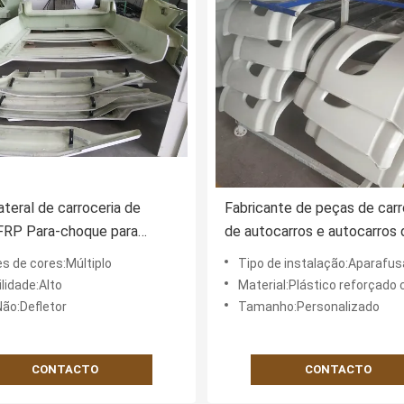
lateral de carroceria de
Fabricante de peças de carr
FRP Para-choque para
de autocarros e autocarros d
 Custom SMC Composite
de vidro
s de cores:Múltiplo
Tipo de instalação:Aparafusado 
ia frontal traseira
lidade:Alto
Material:Plástico reforçado com fi
ão:Defletor
Tamanho:Personalizado
CONTACTO
CONTACTO