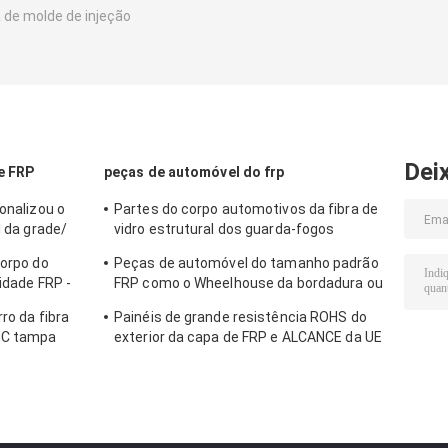
 de molde de injeção
Dei
e FRP
peças de automóvel do frp
sonalizou o
Partes do corpo automotivos da fibra de
l da grade/
vidro estrutural dos guarda-fogos
interiores/exterior
corpo do
Peças de automóvel do tamanho padrão
cidade FRP -
FRP como o Wheelhouse da bordadura ou
o compartimento traseiro
rro da fibra
Painéis de grande resistência ROHS do
MC tampa
exterior da capa de FRP e ALCANCE da UE
aprovado