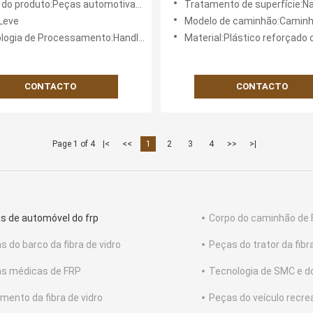
o produto:Peças automotivas FRP
Tratamento de superfície:Naturais o
autocarros em FRP personal
Leve
Modelo de caminhão:Caminhã
ia de Processamento:Handlay Up / Moldagem SMC
Material:Plástico reforçado com fi
CONTACTO
CONTACTO
Page 1 of 4
|<
<<
1
2
3
4
>>
>|
s de automóvel do frp
Corpo do caminhão de
s do barco da fibra de vidro
Peças do trator da fibr
s médicas de FRP
Tecnologia de SMC e 
amento da fibra de vidro
Peças do veículo recre