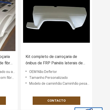
oçaria
Kit completo de carroçaria de
e fibra
ônibus de FRP Painéis laterais de
fibra de vidro Custom
ou adesivo
OEM Não:Defletor
Componentes de carroçaria de
bra (FRP)
Tamanho:Personalizado
ônibus Fabricante
Modelo de caminhão:Caminhão pesado
CONTACTO