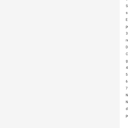
S
s
E
p
3
r
D
C
g
4
5
6
7
N
N
d
p