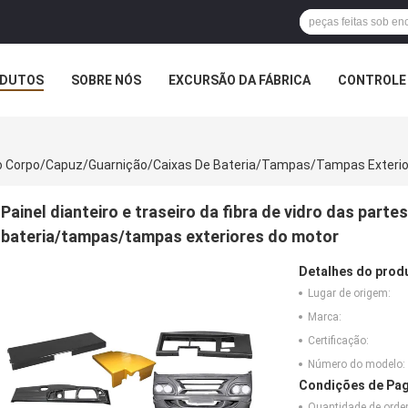
DUTOS
SOBRE NÓS
EXCURSÃO DA FÁBRICA
CONTROLE 
es Do Corpo/capuz/guarnição/caixas De Bateria/tampas/tampas Exteri
Painel dianteiro e traseiro da fibra de vidro das par
bateria/tampas/tampas exteriores do motor
Detalhes do prod
Lugar de origem:
Marca:
Certificação:
Número do modelo:
Condições de Pag
Quantidade de ord