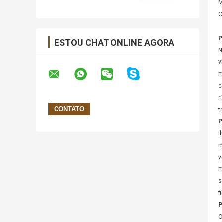
M
C
P
ESTOU CHAT ONLINE AGORA
N
v
m
e
r
t
P
I
m
v
m
s
f
P
O