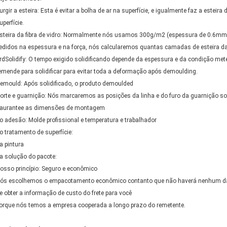
urgir a esteira: Esta é evitar a bolha de ar na superfície, e igualmente faz a esteira 
uperfície.
steira da fibra de vidro: Normalmente nós usamos 300g/m2 (espessura de 0.6m
edidos na espessura e na força, nós calcularemos quantas camadas de esteira da 
rdSolidify: O tempo exigido solidificando depende da espessura e da condição m
emende para solidificar para evitar toda a deformação após demoulding.
emould: Após solidificado, o produto demoulded
orte e guarnição: Nós marcaremos as posições da linha e do furo da guarnição s
aurantee as dimensões de montagem
o adesão: Molde profissional e temperatura e trabalhador
o tratamento de superfície:
a pintura
a solução do pacote:
osso princípio: Seguro e econômico
ós escolhemos o empacotamento econômico contanto que não haverá nenhum dano
e obter a informação de custo do frete para você
orque nós temos a empresa cooperada a longo prazo do remetente.