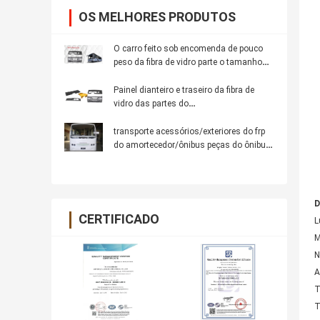
OS MELHORES PRODUTOS
O carro feito sob encomenda de pouco
peso da fibra de vidro parte o tamanho
padrão
Painel dianteiro e traseiro da fibra de
vidro das partes do
corpo/capuz/guarnição/caixas de
bateria/tampas/tampas exteriores do
transporte acessórios/exteriores do frp
motor
do amortecedor/ônibus peças do ônibus/
ônibus
D
CERTIFICADO
L
M
N
A
T
T