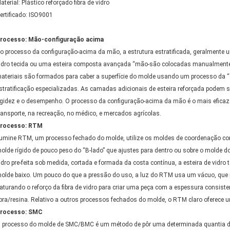
aterial: Plástico reforçado fibra de vidro
ertificado: ISO9001
rocesso: Mão-configuração acima
o processo da configuração-acima da mão, a estrutura estratificada, geralmente u
idro tecida ou uma esteira composta avançada “mão-são colocadas manualmente” 
ateriais são formados para caber a superfície do molde usando um processo da
stratificação especializadas. As camadas adicionais de esteira reforçada podem 
igidez e o desempenho. O processo da configuração-acima da mão é o mais eficaz
ransporte, na recreação, no médico, e mercados agrícolas.
rocesso: RTM
lumine RTM, um processo fechado do molde, utilize os moldes de coordenação co
olde rígido de pouco peso do “B-lado” que ajustes para dentro ou sobre o molde do
idro pre-feita sob medida, cortada e formada da costa contínua, a esteira de vidro
olde baixo. Um pouco do que a pressão do uso, a luz do RTM usa um vácuo, que p
aturando o reforço da fibra de vidro para criar uma peça com a espessura consisten
ibra/resina. Relativo a outros processos fechados do molde, o RTM claro oferece 
rocesso: SMC
 processo do molde de SMC/BMC é um método de pôr uma determinada quantia 