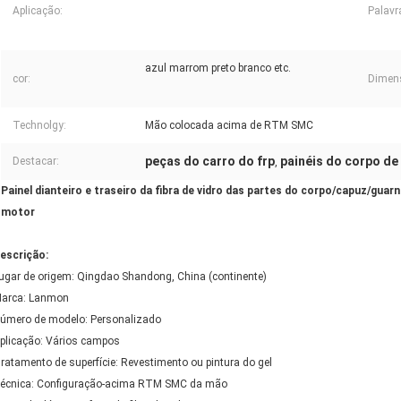
Aplicação:
Palavr
azul marrom preto branco etc.
cor:
Dimen
Technolgy:
Mão colocada acima de RTM SMC
peças do carro do frp
painéis do corpo de 
Destacar:
,
Painel dianteiro e traseiro da fibra de vidro das partes do corpo/capuz/gua
motor
escrição:
ugar de origem: Qingdao Shandong, China (continente)
arca: Lanmon
úmero de modelo: Personalizado
plicação: Vários campos
ratamento de superfície: Revestimento ou pintura do gel
écnica: Configuração-acima RTM SMC da mão