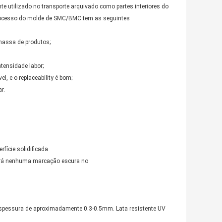
utilizado no transporte arquivado como partes interiores do
O processo do molde de SMC/BMC tem as seguintes
 massa de produtos;
tensidade labor;
l, e o replaceability é bom;
r.
fície solidificada
 fará nenhuma marcação escura no
 espessura de aproximadamente 0.3-0.5mm. Lata resistente UV