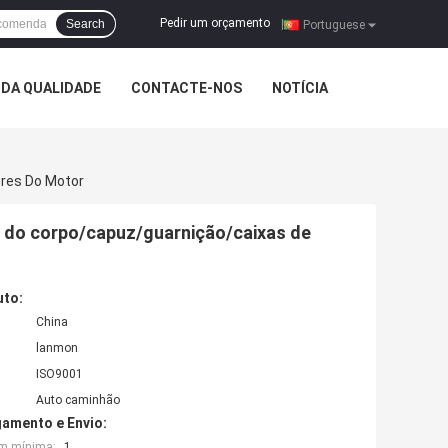
Pedir um orçamento
Search
|
Portuguese
DA QUALIDADE
CONTACTE-NOS
NOTÍCIA
ores Do Motor
tes do corpo/capuz/guarnição/caixas de
uto:
China
lanmon
ISO9001
Auto caminhão
amento e Envio:
em mínima:
1