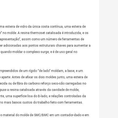
ma esteira de vidro da única costa contínua, uma esteira de
no molde. A resina thermoset catalisada é introduzida, e os
 “apresentação”, assim como um número de ferramentas de
ser adicionadas aos pontos estruturais chaves para aumentar a
 quando moldar o complexo surge, e é de uso geral no
mpreendidos de um rígido “de lado” moldam, a base, e um
 aparte. Antes de afixar os dois moldes junto, uma esteira de
 tecida ou de fibra do carbono reforço seco-são carregadas no
uxe a resina catalisada através da cavidade de molde,
te, uma superfície lisa do B-lado, e relações controladas da
uns mais baixos custos do trabalho feito com ferramentas.
do material do molde de SMC/BMC em um contador-dado e em