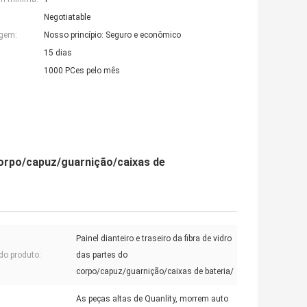
Negotiatable
agem:
Nosso princípio: Seguro e econômico
15 dias
1000 PCes pelo mês
 corpo/capuz/guarnição/caixas de
Painel dianteiro e traseiro da fibra de vidro
o produto:
das partes do
corpo/capuz/guarnição/caixas de bateria/
As peças altas de Quanlity, morrem auto