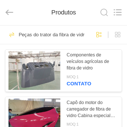
Industry
Co.,
Ltd.
Produtos
All
Rights
Reserved.
Developed
by
CASA
99
ECER
Peças do trator da fibra de vidro
Partes do corpo do
PRODUTOS
ônibus de FRP
Componentes de
veículos agrícolas de
SOBRE
fibra de vidro
NÓS
MOQ:1
CONTATO
47
EXCURSÃO
peças de automóvel
DA
Capô do motor do
carregador de fibra de
FÁBRICA
do frp
vidro Cabina especial
do veículo de fibra de
MOQ:1