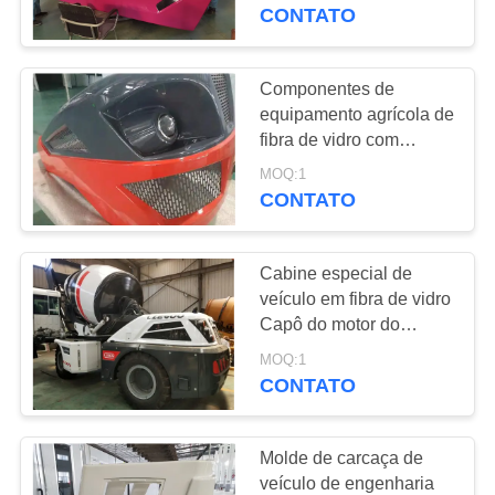
CONTROLE
vidro
CONTATO
DA
QUALIDADE
Componentes de
71
equipamento agrícola de
Corpo do caminhão
fibra de vidro com
CONTACTE-
excelente resistência
de FRP
MOQ:1
NOS
química que garantem o
CONTATO
desempenho na
agricultura
NOTÍCIA
Cabine especial de
veículo em fibra de vidro
MAPA
Capô do motor do
21
carregador em fibra de
DO
MOQ:1
Lâminas de turbina
vidro personalizado
CONTATO
SITE
eólica de FRP
Molde de carcaça de
PRIVACY
veículo de engenharia