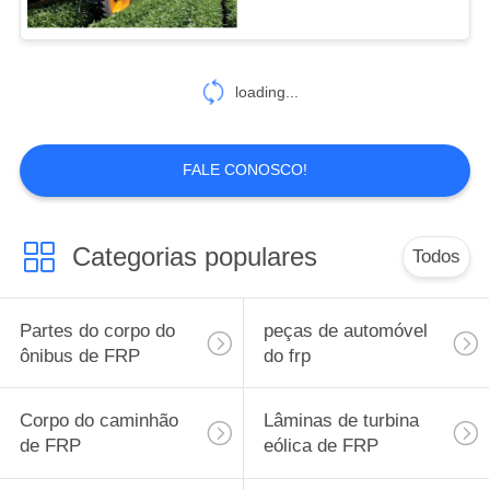
54
Tecnologia de SMC
loading...
e do RTM
FALE CONOSCO!
Categorias populares
Todos
40
Molde de FRP
Partes do corpo do
peças de automóvel
ônibus de FRP
do frp
Corpo do caminhão
Lâminas de turbina
de FRP
eólica de FRP