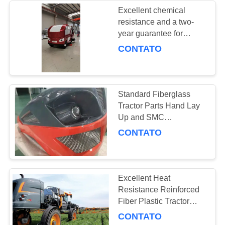
Excellent chemical
resistance and a two-
3
year guarantee for
Equipamento das
Fiberglass farm
CONTATO
equipment components
forças armadas de
FRP
Standard Fiberglass
Tractor Parts Hand Lay
Up and SMC
Technology
CONTATO
20
Peças médicas de
FRP
Excellent Heat
Resistance Reinforced
Fiber Plastic Tractor
Spare Parts for Excellent
CONTATO
Performance and 2