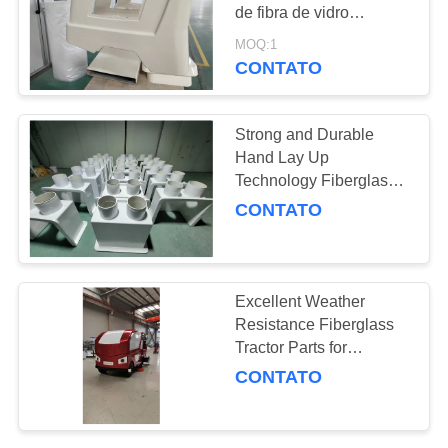
POLICY
de fibra de vidro
FRP/GRP
MOQ:1
personalizado para
CONTATO
19
para-choques de
Peças do barco da
caminhão de construção
Strong and Durable
fibra de vidro
Hand Lay Up
Technology Fiberglass
Agricultural Vehicle
CONTATO
Components with High
Tensile Strength
31
Excellent Weather
Peças do trator da
Resistance Fiberglass
Tractor Parts for
fibra de vidro
Superior Chemical
CONTATO
Resistance