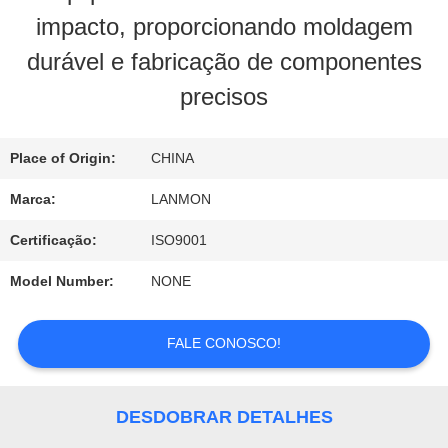
FÁBRICA
impacto, proporcionando moldagem
durável e fabricação de componentes
CONTROLE
precisos
DA
Place of Origin:
CHINA
QUALIDADE
Marca:
LANMON
CONTACTE-
Certificação:
ISO9001
NOS
Model Number:
NONE
FALE CONOSCO!
NOTÍCIA
DESDOBRAR DETALHES
MAPA