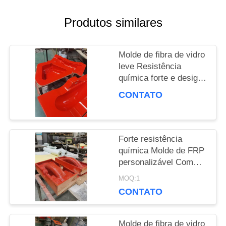
DO
Produtos similares
SITE
Molde de fibra de vidro
leve Resistência
PRIVACY
química forte e design
leve
POLICY
CONTATO
Forte resistência
química Molde de FRP
personalizável Com
excelente resistência
MOQ:1
climática Adequado
CONTATO
para produção de
compostos
Molde de fibra de vidro