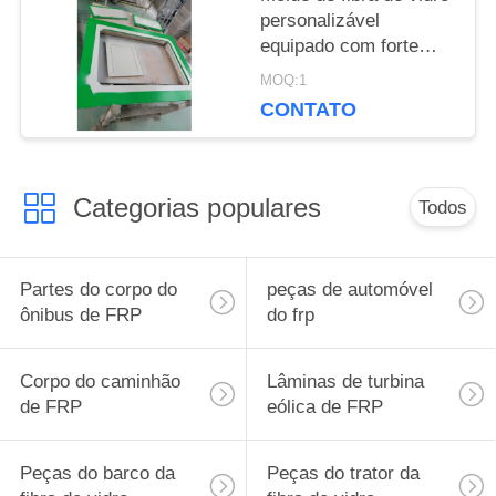
personalizável
equipado com forte
resistência ao impacto,
MOQ:1
proporcionando
CONTATO
moldagem durável e
fabricação de
componentes precisos
Categorias populares
Todos
Partes do corpo do
peças de automóvel
ônibus de FRP
do frp
Corpo do caminhão
Lâminas de turbina
de FRP
eólica de FRP
Peças do barco da
Peças do trator da