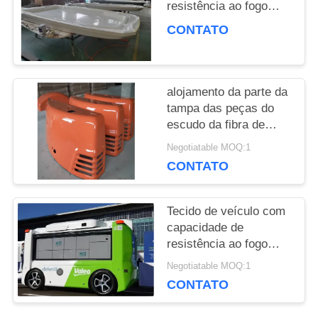
resistência ao fogo
DO
com revestimento Ge
CONTATO
ou superfície pintada
SITE
alojamento da parte da
PRIVACY
tampa das peças do
escudo da fibra de
POLICY
vidro/frp/fibra de vidro
Negotiatable MOQ:1
para o equipamento
CONTATO
Tecido de veículo com
capacidade de
resistência ao fogo
com tecnologia RTM
Negotiatable MOQ:1
SMC
CONTATO