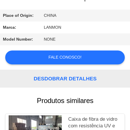
FÁBRICA
Place of Origin:
CHINA
CONTROLE
Marca:
LANMON
DA
Model Number:
NONE
QUALIDADE
FALE CONOSCO!
CONTACTE-
DESDOBRAR DETALHES
NOS
Produtos similares
NOTÍCIA
Caixa de fibra de vidro
MAPA
com resistência UV e