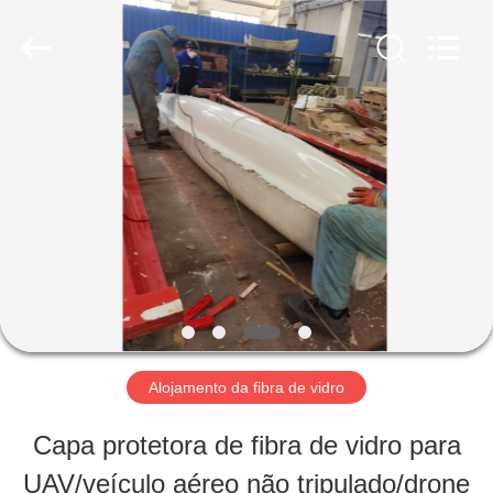
Lanmon
Industry
Co.,
Ltd.
All
Rights
CASA
Reserved.
Developed
by
ECER
PRODUTOS
SOBRE
NÓS
Alojamento da fibra de vidro
EXCURSÃO
Capa protetora de fibra de vidro para
DA
UAV/veículo aéreo não tripulado/drone