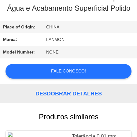
FÁBRICA
Água e Acabamento Superficial Polido
CONTROLE
Place of Origin:
CHINA
DA
Marca:
LANMON
QUALIDADE
Model Number:
NONE
FALE CONOSCO!
CONTACTE-
NOS
DESDOBRAR DETALHES
NOTÍCIA
Produtos similares
MAPA
Tolerância 0,01 mm