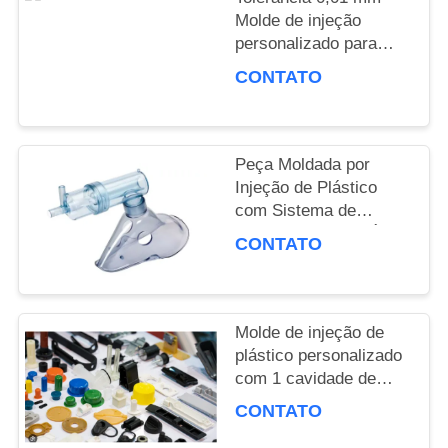
DO
Molde de injeção
personalizado para
SITE
necessidades de
CONTATO
fabricação precisas
PRIVACY
Peça Moldada por
POLICY
Injeção de Plástico
com Sistema de
Resfriamento por Água
CONTATO
e Acabamento
Superficial Polido
Molde de injeção de
plástico personalizado
com 1 cavidade de
molde e base de molde
CONTATO
LKM