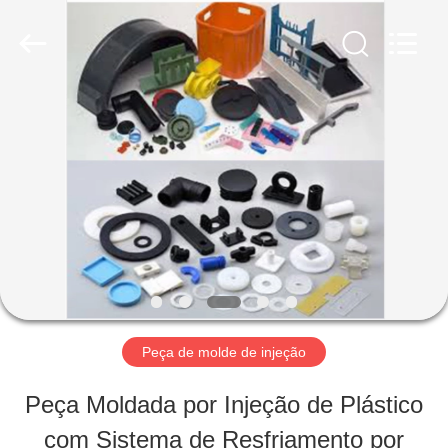
Lanmon
Industry
Co.,
Ltd.
All
Rights
CASA
Reserved.
Developed
by
ECER
PRODUTOS
SOBRE
NÓS
Peça de molde de injeção
EXCURSÃO
Peça Moldada por Injeção de Plástico
DA
com Sistema de Resfriamento por