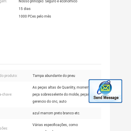
agem:
Nosso princípio: Seguro e econômico
15 dias
1000 PCes pelo mês
o produto:
Tampa abundante do pneu
As peças altas de Quanlity, morrem auto
a-chave:
peça sobresselente do molde, peças de
gerencio do cnc, auto
azul marrom preto branco etc.
Várias especificações, como
sões: