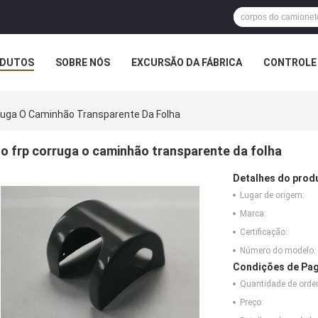
DUTOS
SOBRE NÓS
EXCURSÃO DA FÁBRICA
CONTROLE 
ruga O Caminhão Transparente Da Folha
o frp corruga o caminhão transparente da folha
Detalhes do prod
Lugar de origem:
Marca:
Certificação:
Número do modelo:
Condições de Pag
Quantidade de ord
Preço: