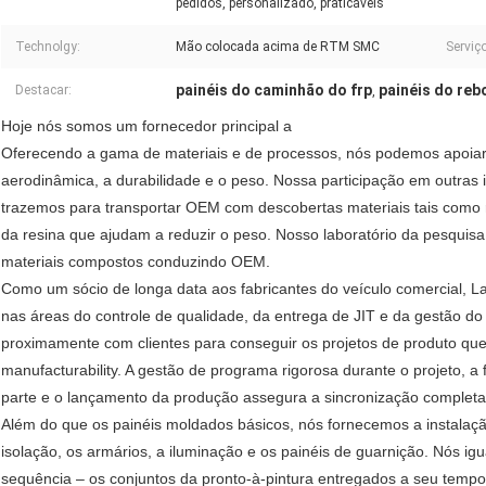
pedidos, personalizado, praticáveis
Technolgy:
Mão colocada acima de RTM SMC
Serviço
painéis do caminhão do frp
painéis do reb
Destacar:
,
Hoje nós somos um fornecedor principal a
Oferecendo a gama de materiais e de processos, nós podemos apoiar 
aerodinâmica, a durabilidade e o peso. Nossa participação em outras 
trazemos para transportar OEM com descobertas materiais tais como re
da resina que ajudam a reduzir o peso. Nosso laboratório da pesquis
materiais compostos conduzindo OEM.
Como um sócio de longa data aos fabricantes do veículo comercial, 
nas áreas do controle de qualidade, da entrega de JIT e da gestão do 
proximamente com clientes para conseguir os projetos de produto que
manufacturability. A gestão de programa rigorosa durante o projeto, a
parte e o lançamento da produção assegura a sincronização complet
Além do que os painéis moldados básicos, nós fornecemos a instalação
isolação, os armários, a iluminação e os painéis de guarnição. Nós i
sequência – os conjuntos da pronto-à-pintura entregados a seu tempo