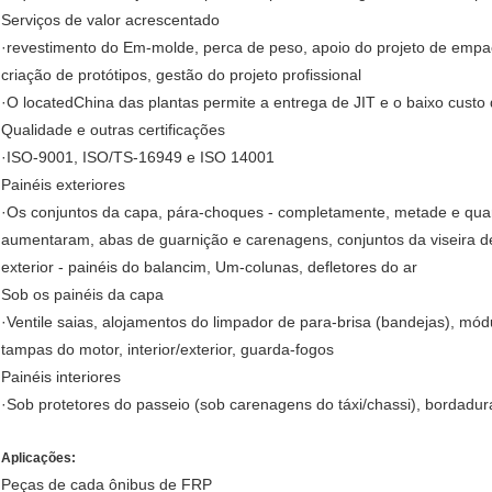
Serviços de valor acrescentado
·revestimento do Em-molde, perca de peso, apoio do projeto de empac
criação de protótipos, gestão do projeto profissional
·O locatedChina das plantas permite a entrega de JIT e o baixo custo 
Qualidade e outras certificações
·ISO-9001, ISO/TS-16949 e ISO 14001
Painéis exteriores
·Os conjuntos da capa, pára-choques - completamente, metade e quar
aumentaram, abas de guarnição e carenagens, conjuntos da viseira de
exterior - painéis do balancim, Um-colunas, defletores do ar
Sob os painéis da capa
·Ventile saias, alojamentos do limpador de para-brisa (bandejas), mód
tampas do motor, interior/exterior, guarda-fogos
Painéis interiores
·Sob protetores do passeio (sob carenagens do táxi/chassi), bordadur
Aplicações:
Peças de cada ônibus de FRP