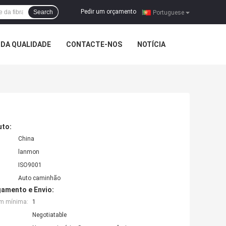
Pedir um orçamento
Search
|
Portuguese
DA QUALIDADE
CONTACTE-NOS
NOTÍCIA
uto:
China
lanmon
ISO9001
Auto caminhão
amento e Envio:
em mínima:
1
Negotiatable