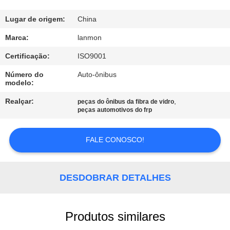
CONTROLE
DA
Lugar de origem:
China
QUALIDADE
Marca:
lanmon
Certificação:
ISO9001
CONTACTE-
Número do
Auto-ônibus
modelo:
NOS
Realçar:
,
peças do ônibus da fibra de vidro
peças automotivos do frp
NOTÍCIA
FALE CONOSCO!
MAPA
DO
DESDOBRAR DETALHES
SITE
Produtos similares
PRIVACY