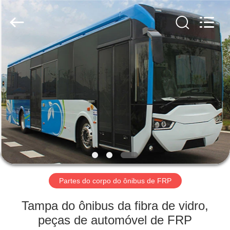
Industry
Co.,
Ltd.
All
Rights
Reserved.
Developed
by
CASA
ECER
PRODUTOS
SOBRE
NÓS
EXCURSÃO
DA
Partes do corpo do ônibus de FRP
FÁBRICA
Tampa do ônibus da fibra de vidro,
peças de automóvel de FRP