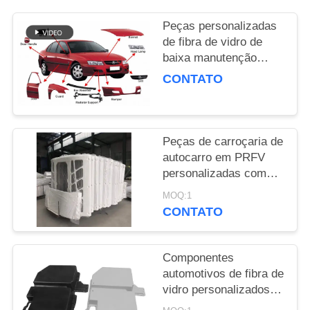
POLICY
Peças personalizadas
de fibra de vidro de
baixa manutenção
Componentes
CONTATO
automotivos
personalizados
projetados para
atender a requisitos
Peças de carroçaria de
específicos
autocarro em PRFV
personalizadas com
pintura Gel Coat,
MOQ:1
equipadas com
CONTATO
garantia única de
desempenho e
resistência duradouros
Componentes
automotivos de fibra de
vidro personalizados,
de baixa manutenção,