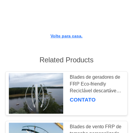
CONTROLE
DA
QUALIDADE
Volte para casa.
CONTACTE-
NOS
Related Products
NOTÍCIA
Blades de geradores de
FRP Eco-friendly
MAPA
Reciclável descartável
DO
Blade de ventilador de
CONTATO
turbina eólica
SITE
PRIVACY
Blades de vento FRP de