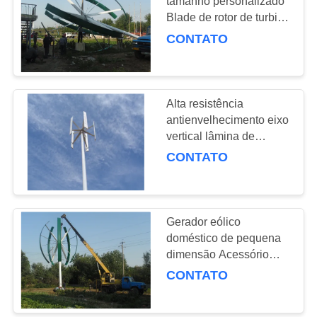
tamanho personalizado
POLICY
Blade de rotor de turbina
eólica híbrida de fibra de
CONTATO
vidro
Alta resistência
antienvelhecimento eixo
vertical lâmina de
turbina eólica para
CONTATO
parque eólico em terra
Gerador eólico
doméstico de pequena
dimensão Acessório
Lâmina de rotor de
CONTATO
turbina eólica horizontal
e vertical