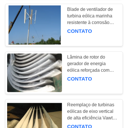
Blade de ventilador de
turbina eólica marinha
resistente à corrosão
para projecto offshore
CONTATO
Lâmina de rotor do
gerador de energia
eólica reforçada com
fibra de vidro leve
CONTATO
Reemplaço de turbinas
eólicas de eixo vertical
de alta eficiência Vawt
hawt Blade
CONTATO