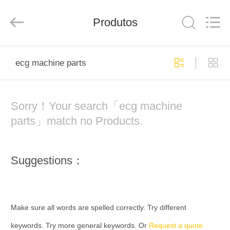
Industry
Co.,
Ltd.
All
Produtos
Rights
Reserved.
Developed
by
CASA
ECER
ecg machine parts
PRODUTOS
Sorry！Your search「ecg machine
SOBRE
parts」match no Products.
NÓS
Suggestions：
EXCURSÃO
DA
FÁBRICA
Make sure all words are spelled correctly. Try different
keywords. Try more general keywords. Or
Request a quote.